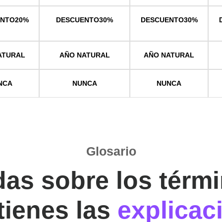
ENTO
20%
DESCUENTO
30%
DESCUENTO
30%
ATURAL
AÑO NATURAL
AÑO NATURAL
NCA
NUNCA
NUNCA
Glosario
as sobre los térm
tienes las
explicac