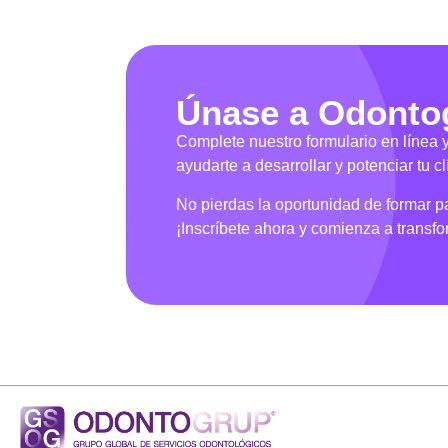
Únase a Odonto
Complete nuestro formulario en línea
ayudarte a desarrollar y potenciar tu cl
No pierdas la oportunidad de formar 
¡Inscríbete ahora y comienza a transfor