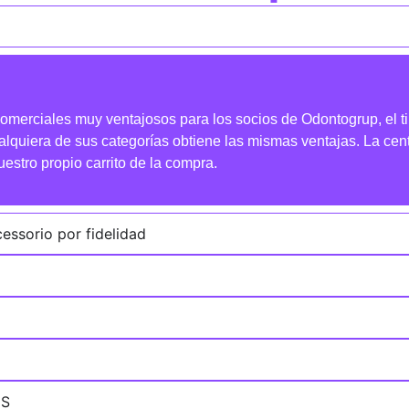
 comerciales muy ventajosos para los socios de Odontogrup, 
lquiera de sus categorías obtiene las mismas ventajas. La cent
uestro propio carrito de la compra.
ssorio por fidelidad
ES