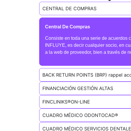
CENTRAL DE COMPRAS
Central De Compras
Consiste en toda una serie de acuerdos
INFLUYE, es decir cualquier socio, en cua
a la web de proveedor, bien a través de n
BACK RETURN POINTS (BRP) rappel acce
FINANCIACIÓN GESTIÓN ALTAS
FINCLINIKS®ON-LINE
CUADRO MÉDICO ODONTOCAD®
CUADRO MÉDICO SERVICIOS DENTAL