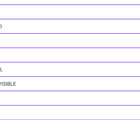
D
L
ISIBLE